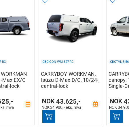
7-RC
CBCIGDN-WM-527-RC
CBCTVL-S-56
Y WORKMAN
CARRYBOY WORKMAN,
CARRYB
 D-Max EX/C
Isuzu D-Max D/C, 10/24-,
canopy, 
tral-lock
central-lock
Single-C
625,-
NOK
43.625,-
NOK
4
eks. mva
NOK
34.900,-
eks. mva
NOK
34.900