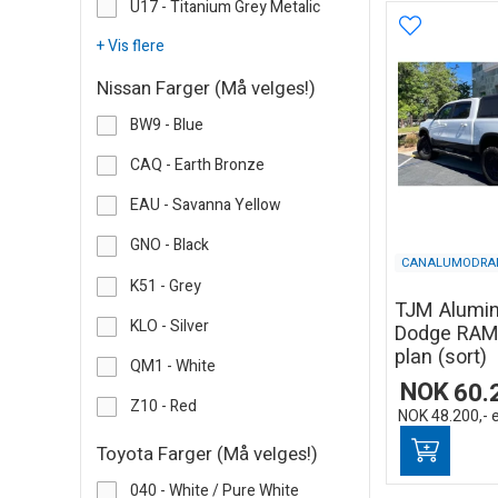
U17 - Titanium Grey Metalic
+ Vis flere
Nissan Farger (Må velges!)
BW9 - Blue
CAQ - Earth Bronze
EAU - Savanna Yellow
GNO - Black
CANALUMODRA
K51 - Grey
TJM Alumin
KLO - Silver
Dodge RAM 
plan (sort)
QM1 - White
NOK
60.
Z10 - Red
NOK
48.200,-
Toyota Farger (Må velges!)
040 - White / Pure White