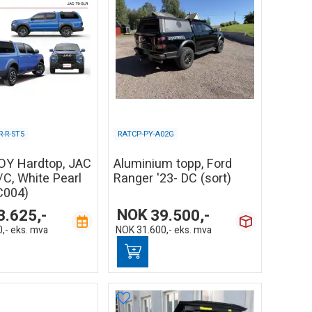
-R-ST5
RATCP-PY-A02G
Y Hardtop, JAC
Aluminium topp, Ford
/C, White Pearl
Ranger '23- DC (sort)
C004)
3.625,-
NOK
39.500,-
,-
eks. mva
NOK
31.600,-
eks. mva