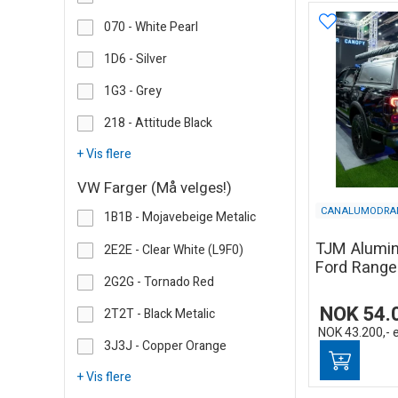
070 - White Pearl
1D6 - Silver
1G3 - Grey
218 - Attitude Black
+ Vis flere
VW Farger (Må velges!)
CANALUMODRA
1B1B - Mojavebeige Metalic
TJM Alumin
2E2E - Clear White (L9F0)
Ford Ranger
2G2G - Tornado Red
NOK
54.
2T2T - Black Metalic
NOK
43.200,-
3J3J - Copper Orange
+ Vis flere