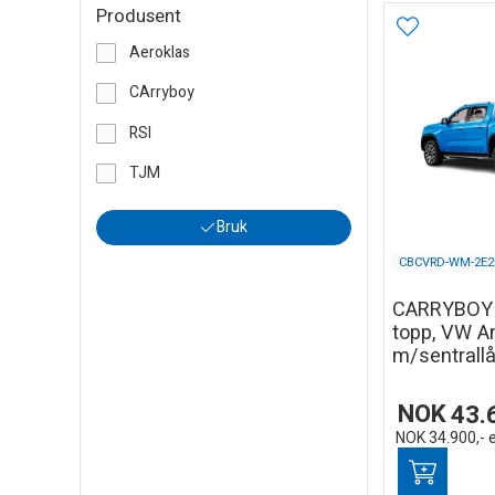
Produsent
Aeroklas
CArryboy
RSI
TJM
Bruk
CBCVRD-WM-2E2
CARRYBO
topp, VW Am
m/sentrallå
NOK
43.
NOK
34.900,-