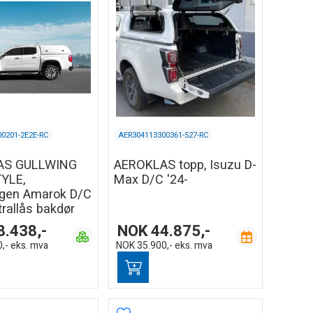
0201-2E2E-RC
AER304113300361-527-RC
AS GULLWING
AEROKLAS topp, Isuzu D-
YLE,
Max D/C '24-
gen Amarok D/C
trallås bakdør
8.438,-
NOK
44.875,-
,-
eks. mva
NOK
35.900,-
eks. mva