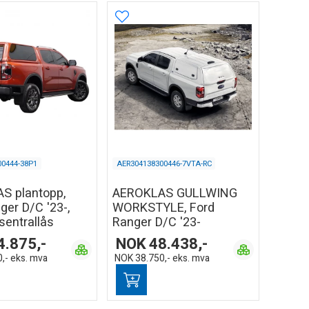
00444-38P1
AER304138300446-7VTA-RC
S plantopp,
AEROKLAS GULLWING
ger D/C '23-,
WORKSTYLE, Ford
sentrallås
Ranger D/C '23-
4.875,-
NOK
48.438,-
,-
eks. mva
NOK
38.750,-
eks. mva