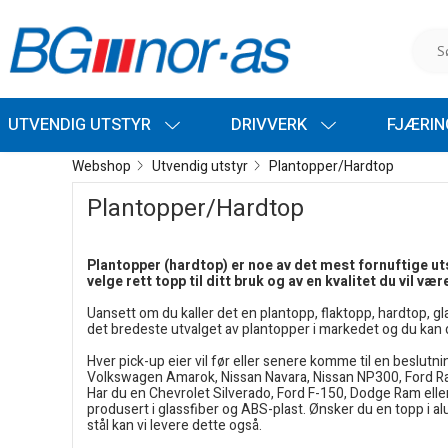
UTVENDIG UTSTYR
DRIVVERK
FJÆRI
Webshop
Utvendig utstyr
Plantopper/Hardtop
Plantopper/Hardtop
Plantopper (hardtop) er noe av det mest fornuftige utst
velge rett topp til ditt bruk og av en kvalitet du vil v
Uansett om du kaller det en plantopp, flaktopp, hardtop, glas
det bredeste utvalget av plantopper i markedet og du kan d
Hver pick-up eier vil før eller senere komme til en beslutn
Volkswagen Amarok, Nissan Navara, Nissan NP300, Ford Ran
Har du en Chevrolet Silverado, Ford F-150, Dodge Ram eller J
produsert i glassfiber og ABS-plast. Ønsker du en topp i al
stål kan vi levere dette også.