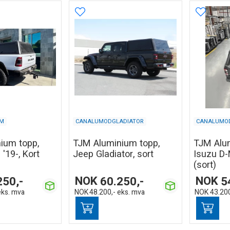
M
CANALUMODGLADIATOR
CANALUMO
ium topp,
TJM Aluminium topp,
TJM Alum
'19-, Kort
Jeep Gladiator, sort
Isuzu D-
(sort)
250,-
NOK
60.250,-
NOK
5
eks. mva
NOK
48.200,-
eks. mva
NOK
43.200