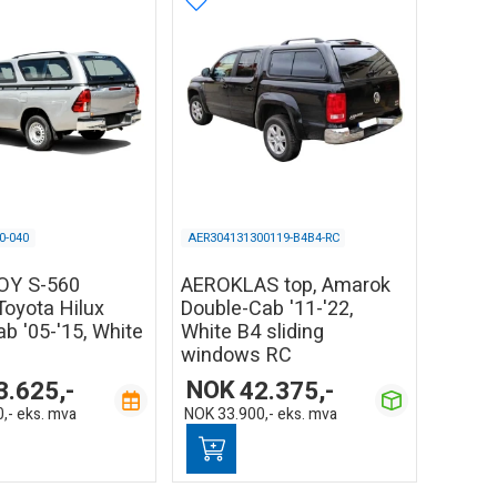
0-040
AER304131300119-B4B4-RC
OY S-560
AEROKLAS top, Amarok
Toyota Hilux
Double-Cab '11-'22,
ab '05-'15, White
White B4 sliding
windows RC
3.625,-
NOK
42.375,-
,-
eks. mva
NOK
33.900,-
eks. mva