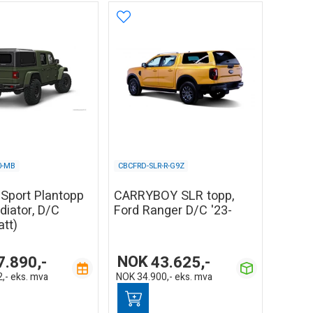
0-MB
CBCFRD-SLR-R-G9Z
Sport Plantopp
CARRYBOY SLR topp,
diator, D/C
Ford Ranger D/C '23-
att)
7.890,-
NOK
43.625,-
,-
eks. mva
NOK
34.900,-
eks. mva