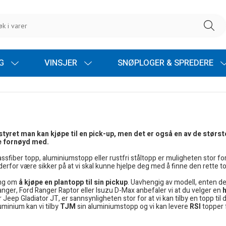
NG
VINSJER
SNØPLOGER & SPREDERE
yret man kan kjøpe til en pick-up, men det er også en av de største in
ære fornøyd med.
sfiber topp, aluminiumstopp eller rustfri ståltopp er muligheten stor for at 
erfor være sikker på at vi skal kunne hjelpe deg med å finne den rette to
ing om
å kjøpe en plantopp til sin pickup
. Uavhengig av modell, enten de
ger, Ford Ranger Raptor eller Isuzu D-Max anbefaler vi at du velger en
eep Gladiator JT, er sannsynligheten stor for at vi kan tilby en topp til de
uminium kan vi tilby
TJM
sin aluminiumstopp og vi kan levere
RSI
topper 