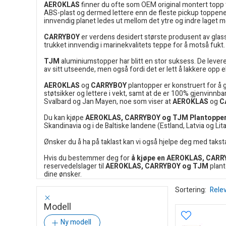
AEROKLAS
finner du ofte som OEM original montert topp til
ABS-plast og dermed lettere enn de fleste pickup toppene
innvendig planet ledes ut mellom det ytre og indre laget 
CARRYBOY
er verdens desidert største produsent av glassf
trukket innvendig i marinekvalitets teppe for å motså fukt.
TJM
aluminiumstopper har blitt en stor suksess. De levere
av sitt utseende, men også fordi det er lett å lakkere opp 
AEROKLAS
og
CARRYBOY
plantopper er konstruert for å g
støtsikker og lettere i vekt, samt at de er 100% gjenvinnba
Svalbard og Jan Mayen, noe som viser at
AEROKLAS
og
C
Du kan
kjøpe
AEROKLAS, CARRYBOY og TJM Plantoppe
Skandinavia og i de Baltiske landene (Estland, Latvia og Lita
Ønsker du å ha på taklast kan vi også hjelpe deg med taksta
Hvis du bestemmer deg for
å kjøpe en AEROKLAS, CARRY
reservedelslager til
AEROKLAS, CARRYBOY og TJM
plant
dine ønsker.
Sortering:
Rele
Modell
Ny modell