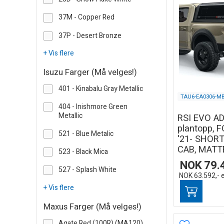
37M - Copper Red
37P - Desert Bronze
+ Vis flere
Isuzu Farger (Må velges!)
401 - Kinabalu Gray Metallic
TAU6-EA0306-M
404 - Inishmore Green
Metallic
RSI EVO A
plantopp, 
521 - Blue Metalic
'21- SHORT
CAB, MATT
523 - Black Mica
NOK
79.
527 - Splash White
NOK
63.592,-
+ Vis flere
Maxus Farger (Må velges!)
Aqate Red (100R) (MA120)