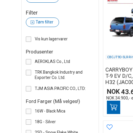
Filter
Tøm filter
Vis kun lagervarer
Produsenter
CBCJT9D-SLR-R-
AEROKLAS Co., Ltd
CARRYBOY 
TRK Bangkok Industry and
T-9 EV D/C,
Exporter Co. Ltd.
H32 (JAC0
TJM ASIA PACIFIC CO., LTD:
NOK
43.
NOK
34.900,-
Ford Farger (Må velges!)
16W - Black Mica
18G - Silver
25D - Snow Flake White