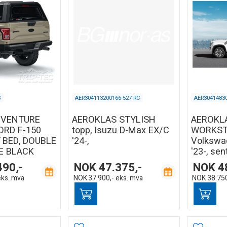
B
AER304113200166-527-RC
AER30414830
DVENTURE
AEROKLAS STYLISH
AEROKL
FORD F-150
topp, Isuzu D-Max EX/C
WORKST
 BED, DOUBLE
'24-,
Volkswa
E BLACK
'23-, sen
490,-
NOK
47.375,-
NOK
4
eks. mva
NOK
37.900,-
eks. mva
NOK
38.750