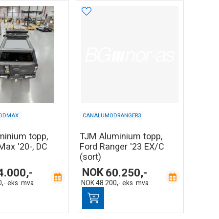
DDMAX
CANALUMODRANGER3
inium topp,
TJM Aluminium topp,
Max '20-, DC
Ford Ranger '23 EX/C
(sort)
4.000,-
NOK
60.250,-
,-
eks. mva
NOK
48.200,-
eks. mva