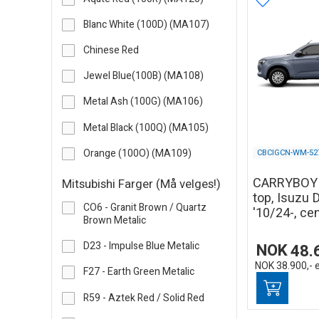
Blanc White (100D) (MA107)
Chinese Red
Jewel Blue(100B) (MA108)
Metal Ash (100G) (MA106)
Metal Black (100Q) (MA105)
Orange (100O) (MA109)
CBCIGCN-WM-52
CARRYBO
Mitsubishi Farger (Må velges!)
top, Isuzu
CO6 - Granit Brown / Quartz
'10/24-, cen
Brown Metalic
D23 - Impulse Blue Metalic
NOK
48.
NOK
38.900,-
F27 - Earth Green Metalic
R59 - Aztek Red / Solid Red