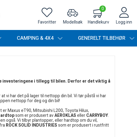
0
Favoritter
Modellsøk
Handlekurv
Logg inn
CAMPING & 4X4
GENERELT TILBEHØR
vesteringene i tillegg til bilen. Derfor er det viktig å
vi har det på lager til nettopp din bil. Vi tør påstå vi har
ppen nettopp for deg og din bil!
t er Maxus eT90, Mitsubishi L200, Toyota Hilux,
hardtop
som er produsert av
AEROKLAS
eller
CARRYBOY
.
n også. Vi tilbyr plantopper, eller hardtop om du vil,
fra
ROCK SOLID INDUSTRIES
som er produsert i rustfritt