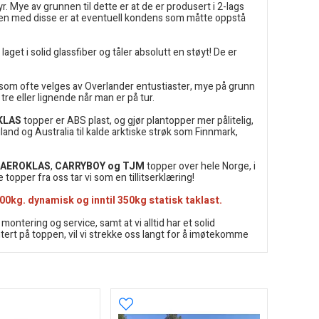
r. Mye av grunnen til dette er at de er produsert i 2-lags
en med disse er at eventuell kondens som måtte oppstå
get i solid glassfiber og tåler absolutt en støyt! De er
r som ofte velges av Overlander entustiaster, mye på grunn
re eller lignende når man er på tur.
KLAS
topper er ABS plast, og gjør plantopper mer pålitelig,
and og Australia til kalde arktiske strøk som Finnmark,
AEROKLAS
,
CARRYBOY og TJM
topper over hele Norge, i
 topper fra oss tar vi som en tillitserklæring!
 100kg. dynamisk og inntil 350kg statisk taklast.
montering og service, samt at vi alltid har et solid
ntert på toppen, vil vi strekke oss langt for å imøtekomme