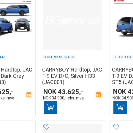
H32
CBCJT9D-SLR-R-H33
CBCJT9D-SLR
Hardtop, JAC
CARRYBOY Hardtop, JAC
CARRYBO
 Dark Grey
T-9 EV D/C, Silver H33
T-9 EV D
03)
(JAC001)
ST5 (JA
625,-
NOK
43.625,-
NOK
4
eks. mva
NOK
34.900,-
eks. mva
NOK
34.900