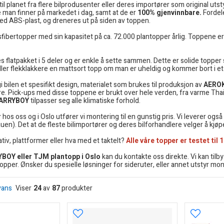
 planet fra flere bilprodusenter eller deres importører som original utsty
 man finner på markedet i dag, samt at de er
100% gjenvinnbare.
Fordel
med ABS-plast, og dreneres ut på siden av toppen.
ibertopper med sin kapasitet på ca. 72.000 plantopper årlig. Toppene er la
s flatpakket i 5 deler og er enkle å sette sammen. Dette er solide toppe
eller flekklakkere en mattsort topp om man er uheldig og kommer bort i et t
i bilen et spesifikt design, materialet som brukes til produksjon av
AERO
re. Pick-ups med disse toppene er brukt over hele verden, fra varme Thail
ARRYBOY
tilpasser seg alle klimatiske forhold.
r
hos oss og i Oslo utfører vi montering til en gunstig pris. Vi leverer også
uen). Det at de fleste bilimportører og deres bilforhandlere velger å kjøpe
tiv, plattformer eller hva med et taktelt?
Alle våre topper er testet til
BOY eller TJM plantopp i Oslo
kan du kontakte oss direkte. Vi kan tilby 
opper. Ønsker du spesielle løsninger for sideruter, eller annet utstyr mo
vans
Viser
24
av
87
produkter