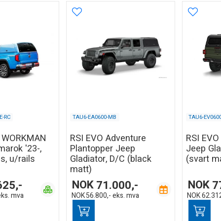
E-RC
TAU6-EA0600-MB
TAU6-EV060
Y WORKMAN
RSI EVO Adventure
RSI EVO 
arok '23-,
Plantopper Jeep
Jeep Gla
s, u/rails
Gladiator, D/C (black
(svart m
matt)
625,-
NOK
71.000,-
NOK
7
eks. mva
NOK
56.800,-
eks. mva
NOK
62.312