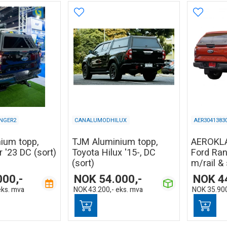
NGER2
CANALUMODHILUX
AER3041383
ium topp,
TJM Aluminium topp,
AEROKLA
 '23 DC (sort)
Toyota Hilux '15-, DC
Ford Ran
(sort)
m/rail & 
000,-
NOK
54.000,-
NOK
4
eks. mva
NOK
43.200,-
eks. mva
NOK
35.900