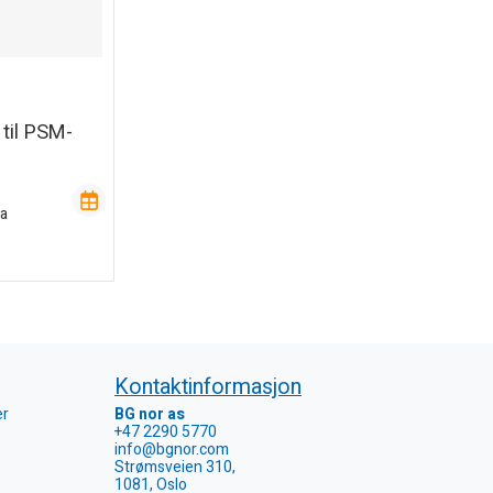
til PSM-
va
Kontaktinformasjon
er
BG nor as
+47 2290 5770
info@bgnor.com
Strømsveien 310,
1081, Oslo