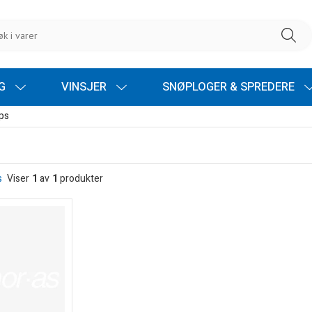
NG
VINSJER
SNØPLOGER & SPREDERE
ps
s
Viser
1
av
1
produkter