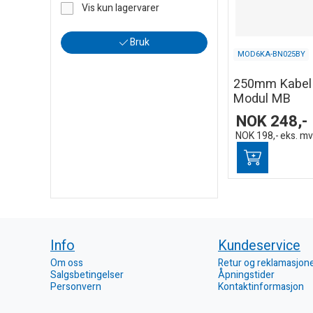
Vis kun lagervarer
Bruk
MOD6KA-BN025BY
250mm Kabel 
Modul MB
NOK
248,-
NOK
198,-
eks. m
Info
Kundeservice
Om oss
Retur og reklamasjon
Salgsbetingelser
Åpningstider
Personvern
Kontaktinformasjon