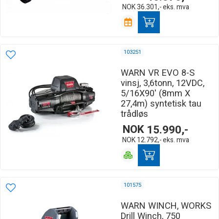
NOK
36.301,-
eks. mva
103251
WARN VR EVO 8-S
vinsj, 3,6tonn, 12VDC,
5/16X90' (8mm X
27,4m) syntetisk tau
trådløs
NOK
15.990,-
NOK
12.792,-
eks. mva
101575
WARN WINCH, WORKS
Drill Winch, 750