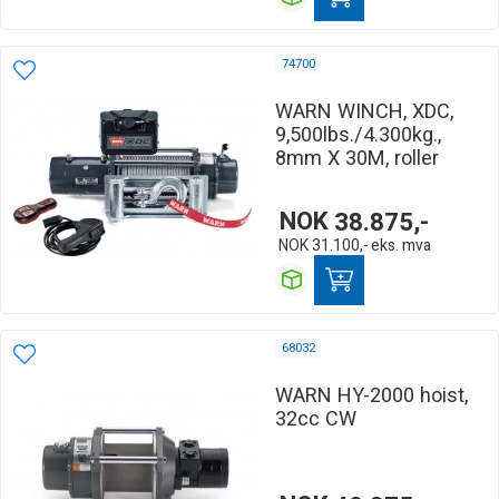
74700
WARN WINCH, XDC,
9,500lbs./4.300kg.,
8mm X 30M, roller
NOK
38.875,-
NOK
31.100,-
eks. mva
68032
WARN HY-2000 hoist,
32cc CW