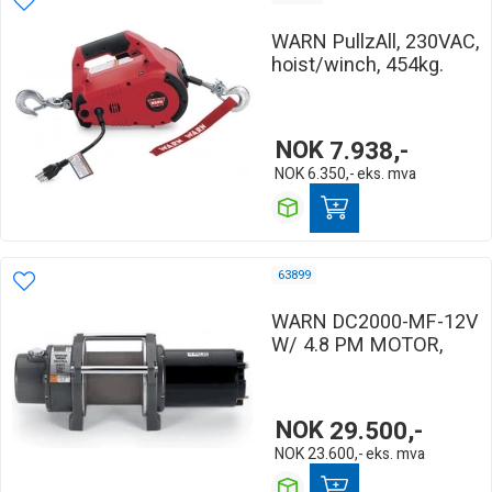
WARN PullzAll, 230VAC,
hoist/winch, 454kg.
NOK
7.938,-
NOK
6.350,-
eks. mva
63899
WARN DC2000-MF-12V
W/ 4.8 PM MOTOR,
NOK
29.500,-
NOK
23.600,-
eks. mva