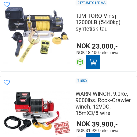
947TJMTQ12DAA
TJM TORQ Vinsj
12000LB (5440kg)
syntetisk tau
NOK
23.000,-
NOK
18.400,-
eks. mva
71550
WARN WINCH, 9.0Rc,
9000lbs. Rock-Crawler
winch, 12VDC,
15mX3/8 wire
NOK
39.900,-
NOK
31.920,-
eks. mva