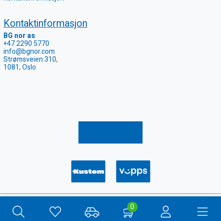
Kontaktinformasjon
BG nor as
+47 2290 5770
info@bgnor.com
Strømsveien 310,
1081, Oslo
Registrer retur
Copyright 2026
COOKIE-INNSTILLINGER
0
Webshop
Quick Systems AS