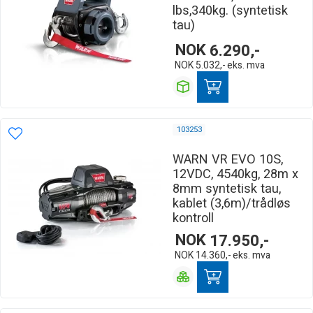
lbs,340kg. (syntetisk
tau)
NOK
6.290,-
NOK
5.032,-
eks. mva
103253
WARN VR EVO 10S,
12VDC, 4540kg, 28m x
8mm syntetisk tau,
kablet (3,6m)/trådløs
kontroll
NOK
17.950,-
NOK
14.360,-
eks. mva