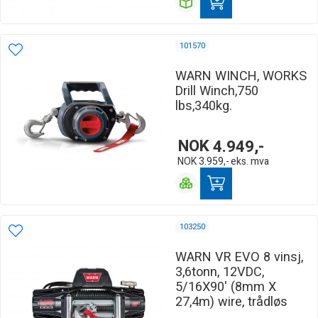
101570
WARN WINCH, WORKS
Drill Winch,750
lbs,340kg.
NOK
4.949,-
NOK
3.959,-
eks. mva
103250
WARN VR EVO 8 vinsj,
3,6tonn, 12VDC,
5/16X90' (8mm X
27,4m) wire, trådløs