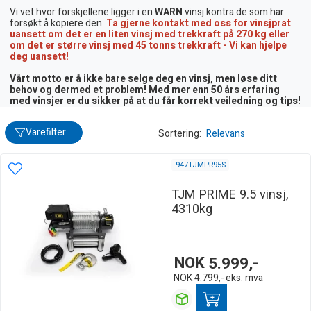
Vi vet hvor forskjellene ligger i en
WARN
vinsj kontra de som har
forsøkt å kopiere den.
Ta gjerne kontakt med oss for vinsjprat
uansett om det er en liten vinsj med trekkraft på 270 kg eller
om det er større vinsj med 45 tonns trekkraft - Vi kan hjelpe
deg uansett!
Vårt motto er å ikke bare selge deg en vinsj, men løse ditt
behov og dermed et problem! Med mer enn 50 års erfaring
med vinsjer er du sikker på at du får korrekt veiledning og tips!
Varefilter
Sortering:
Relevans
947TJMPR95S
TJM PRIME 9.5 vinsj,
4310kg
NOK
5.999,-
NOK
4.799,-
eks. mva