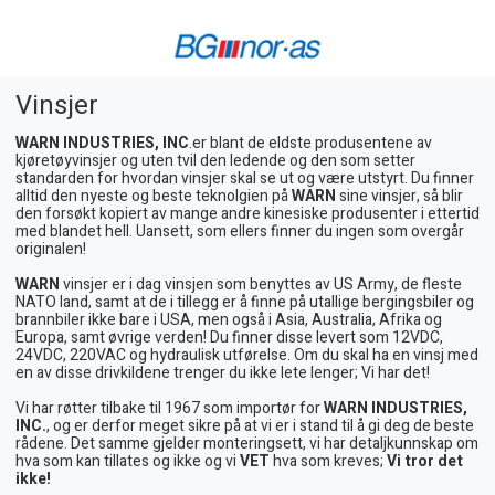
Vinsjer
WARN INDUSTRIES, INC
.er blant de eldste produsentene av
kjøretøyvinsjer og uten tvil den ledende og den som setter
standarden for hvordan vinsjer skal se ut og være utstyrt. Du finner
alltid den nyeste og beste teknolgien på
WARN
sine vinsjer, så blir
den forsøkt kopiert av mange andre kinesiske produsenter i ettertid
med blandet hell. Uansett, som ellers finner du ingen som overgår
originalen!
WARN
vinsjer er i dag vinsjen som benyttes av US Army, de fleste
NATO land, samt at de i tillegg er å finne på utallige bergingsbiler og
brannbiler ikke bare i USA, men også i Asia, Australia, Afrika og
Europa, samt øvrige verden! Du finner disse levert som 12VDC,
24VDC, 220VAC og hydraulisk utførelse. Om du skal ha en vinsj med
en av disse drivkildene trenger du ikke lete lenger; Vi har det!
Vi har røtter tilbake til 1967 som importør for
WARN INDUSTRIES,
INC.
, og er derfor meget sikre på at vi er i stand til å gi deg de beste
rådene. Det samme gjelder monteringsett, vi har detaljkunnskap om
hva som kan tillates og ikke og vi
VET
hva som kreves;
Vi tror det
ikke!