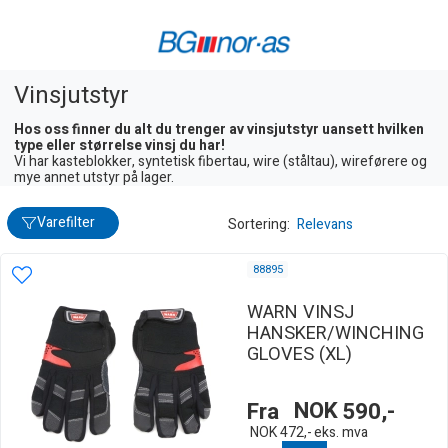
Vinsjutstyr
Hos oss finner du alt du trenger av vinsjutstyr uansett hvilken
type eller størrelse vinsj du har!
Vi har kasteblokker, syntetisk fibertau, wire (ståltau), wireførere og
mye annet utstyr på lager.
Varefilter
Sortering:
Relevans
88895
WARN VINSJ
HANSKER/WINCHING
GLOVES (XL)
Fra
NOK
590,-
NOK
472,-
eks. mva