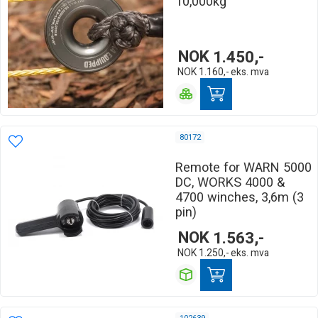
10,000kg
NOK
1.450,-
NOK
1.160,-
eks. mva
80172
Remote for WARN 5000
DC, WORKS 4000 &
4700 winches, 3,6m (3
pin)
NOK
1.563,-
NOK
1.250,-
eks. mva