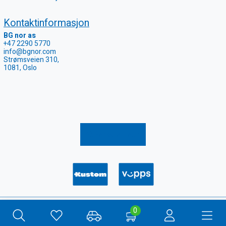
Kontaktinformasjon
BG nor as
+47 2290 5770
info@bgnor.com
Strømsveien 310,
1081, Oslo
Registrer retur
Copyright 2026
COOKIE-INNSTILLINGER
0
Webshop
Quick Systems AS