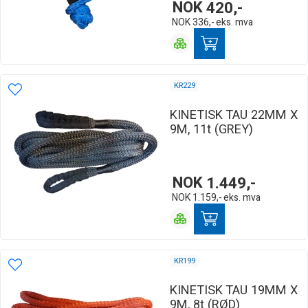
NOK
420,-
NOK
336,-
eks. mva
KR229
KINETISK TAU 22MM X
9M, 11t (GREY)
NOK
1.449,-
NOK
1.159,-
eks. mva
KR199
KINETISK TAU 19MM X
9M, 8t (RØD)