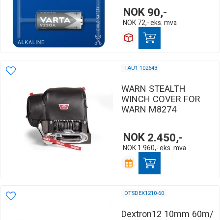
NOK
90,-
NOK
72,-
eks. mva
TAU1-102643
WARN STEALTH
WINCH COVER FOR
WARN M8274
NOK
2.450,-
NOK
1.960,-
eks. mva
OTSDEX1210-60
Dextron12 10mm 60m/