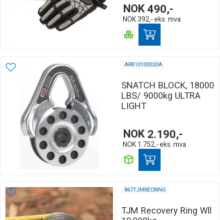
NOK
490,-
NOK
392,-
eks. mva
ARB10100020A
SNATCH BLOCK, 18000
LBS/ 9000kg ULTRA
LIGHT
NOK
2.190,-
NOK
1.752,-
eks. mva
867TJMRECRING
TJM Recovery Ring Wll