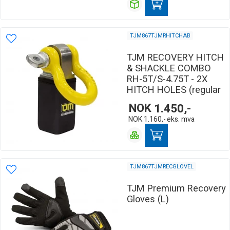
TJM867TJMRHITCHAB
TJM RECOVERY HITCH
& SHACKLE COMBO
RH-5T/S-4.75T - 2X
HITCH HOLES (regular
NOK
1.450,-
NOK
1.160,-
eks. mva
TJM867TJMRECGLOVEL
TJM Premium Recovery
Gloves (L)