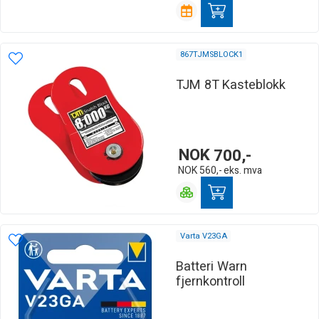
867TJMSBLOCK1
TJM 8T Kasteblokk
NOK
700,-
NOK
560,-
eks. mva
Varta V23GA
Batteri Warn
fjernkontroll